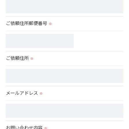
個人情報を外部に委託する場合があります。
これらの委託先に対しては個人情報保護契約等の措
置をとり、適切な監督を行います。
ご依頼住所郵便番号
※
＜個人情報の安全管理＞
当社では、個人情報の漏洩等がなされないよう、適
切に安全管理対策を実施します。
ご依頼住所
※
＜個人情報を与えなかった場合に生じる結果＞
必要な情報を頂けない場合は、それに対応した当社
のサービスをご提供できない場合がございますので
メールアドレス
※
予めご了承ください。
＜個人情報の開示･訂正・削除･利用停止の手続につ
いて＞
お問い合わせ内容
※