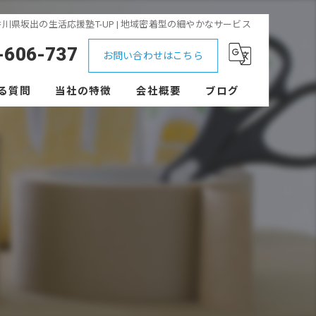
川県坂出の生活応援塾T-UP | 地域密着型の細やかなサービス
-606-737
お問い合わせはこちら
る質問
当社の特徴
会社概要
ブログ
不用品回収
外構
便利屋
見積もり
剪定