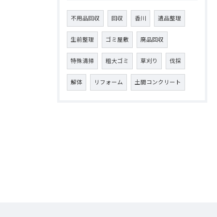
不用品回収
回収
香川
遺品整理
生前整理
ゴミ屋敷
廃品回収
特殊清掃
粗大ゴミ
草刈り
伐採
解体
リフォーム
土間コンクリート