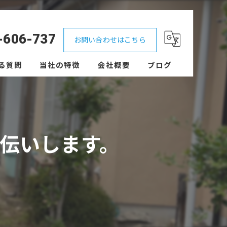
-606-737
お問い合わせはこちら
る質問
当社の特徴
会社概要
ブログ
不用品回収
外構
伝いします。
便利屋
見積もり
剪定